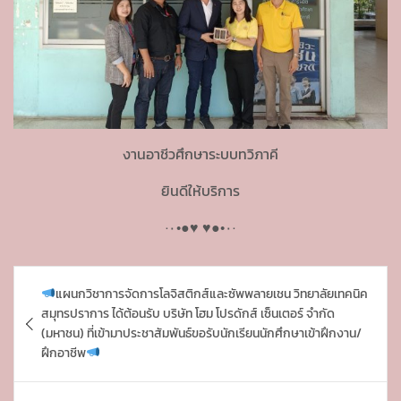
งานอาชีวศึกษาระบบทวิภาคี
ยินดีให้บริการ
·٠•●♥ ♥●•٠·
P
แผนกวิชาการจัดการโลจิสติกส์และซัพพลายเชน วิทยาลัยเทคนิค
o
สมุทรปราการ ได้ต้อนรับ บริษัท โฮม โปรดักส์ เซ็นเตอร์ จำกัด
s
(มหาชน) ที่เข้ามาประชาสัมพันธ์ขอรับนักเรียนนักศึกษาเข้าฝึกงาน/
ฝึกอาชีพ
t
n