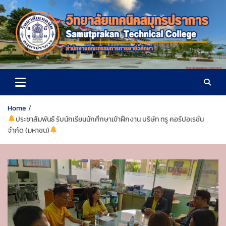
S
k
i
p
t
o
ฝ่ายวิชาการวิทยาลัยเทคนิค
c
o
สมุทรปราการ
n
t
Home
e
ประชาสัมพันธ์ รับนักเรียนนักศึกษาเข้าฝึกงาน บริษัท ทรู คอร์ปอเรชั่น
n
จำกัด (มหาชน)
t