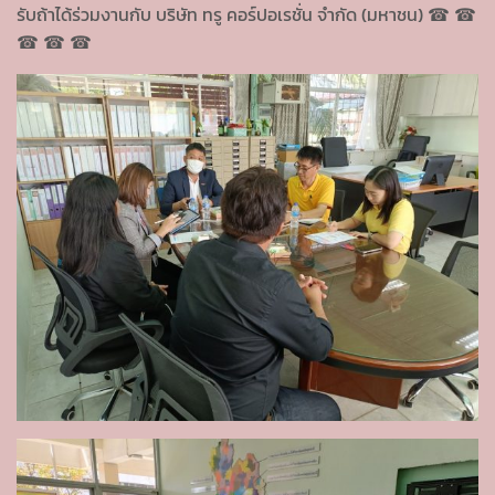
รับถ้าได้ร่วมงานกับ บริษัท ทรู คอร์ปอเรชั่น จำกัด (มหาชน) ☎ ☎
☎ ☎ ☎